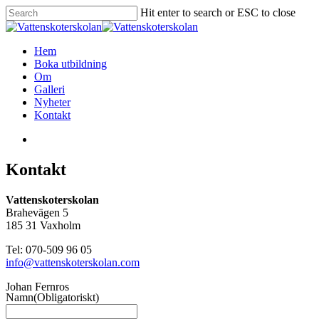
Skip
Hit enter to search or ESC to close
to
Close
main
Search
content
search
Menu
Hem
Boka utbildning
Om
Galleri
Nyheter
Kontakt
search
Kontakt
Vattenskoterskolan
Brahevägen 5
185 31 Vaxholm
Tel: 070-509 96 05
info@vattenskoterskolan.com
Johan Fernros
Namn
(Obligatoriskt)