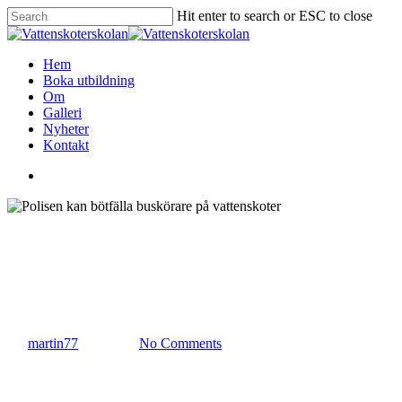
Skip
Hit enter to search or ESC to close
to
Close
main
Search
content
search
Menu
Hem
Boka utbildning
Om
Galleri
Nyheter
Kontakt
search
Lagar & regler
Vett & etikett
Polisen kan bötfälla buskörare
på vattenskoter
By
martin77
1 juli 2021
No Comments